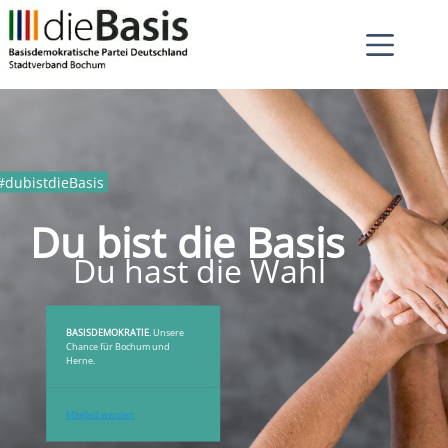
Zum
Inhalt
springen
dubistdieBasis
Du bist die Basis
Du hast die Wahl
BASISDEMOKRATIE
. Unsere
Chance für Bochum und
Herne.
Mitglied werden