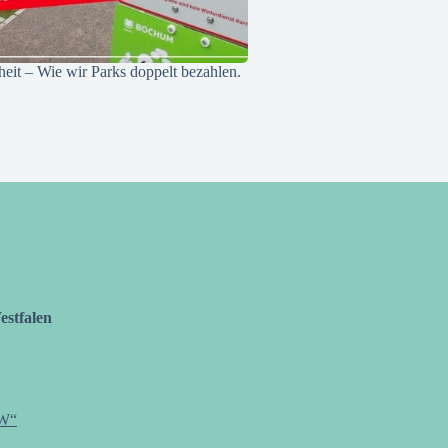
eit – Wie wir Parks doppelt bezahlen.
stfalen
W“