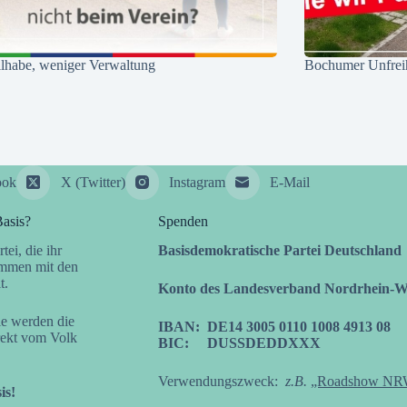
lhabe, weniger Verwaltung
Bochumer Unfreih
ook
X (Twitter)
Instagram
E-Mail
Basis?
Spenden
tei, die ihr
Basisdemokratische Partei Deutschland
mmen mit den
t.
Konto des Landesverband Nordrhein-We
ie werden die
IBAN: DE14 3005 0110 1008 4913 08
irekt vom Volk
BIC: DUSSDEDDXXX
Verwendungszweck:
z.B.
„Roadshow NR
is!